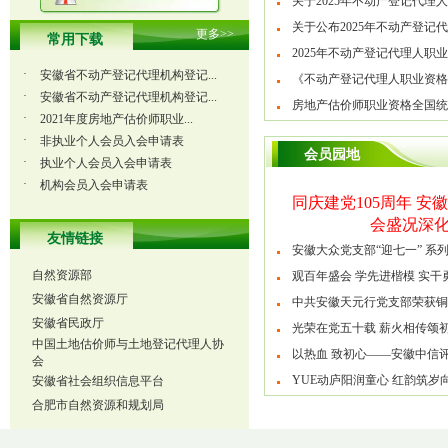
关于2025年不动产登记代理人职
关于公布2025年不动产登记代理
更多
>>
常用下载
2025年不动产登记代理人职业资
·
安徽省不动产登记代理机构登记...
《不动产登记代理人职业资格考
·
安徽省不动产登记代理机构登记...
房地产估价师职业资格全国统一
·
2021年度房地产估价师职业...
·
非执业个人会员入会申请表
会员园地
·
执业个人会员入会申请表
·
机构会员入会申请表
同庆建党105周年 
会盛况深
友情链接
安徽大众党支部“迎七一” 系
观百年盛会 学先进楷模 实干勇
中共安徽天元行党支部荣获铜官区
光荣在党五十载 薪火相传颂初心
以热血 致初心——安徽中信评估
YUE动庐阳润童心 红韵筑岁向