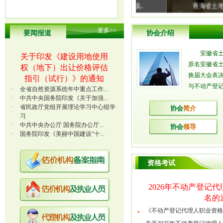
·
关于2026年度安徽省土地估价机构
资信评级结果的公告（第一
更多
>>
要闻报道
协会介绍
批）
[2026-06-29]
安徽省土
·
2026年第二批入会情况公告
[2026-
关于印发《建设用地使用
06-26]
原名安徽省土
权（地下）出让价格评估
换届大会表
指引（试行）》的通知
·
关于安徽省土地估价机构2025年度
与不动产登记
土地估价报告质量等级结果的公
·
全省自然资源系统年中重点工作...
告
[2026-06-18]
·
中共中央国务院印发《关于加强...
·
省民政厅党组开展理论学习中心组学
协会
简介
·
关于王文彬同志辞去报告评审专家
习
职务的公告
[2026-04-08]
·
中共中央办公厅 国务院办公厅...
协会
领导
·
国务院印发《美丽中国建设“十...
·
关于2024年度皖土协专家考评结果
公告
[2026-02-02]
资格考试
·
2026年第一批入会情况公告
[2026-
02-02]
2026年不动产登记
名的
《不动产登记代理人职业资格考